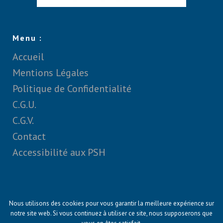
Menu :
Accueil
Mentions Légales
Politique de Confidentialité
C.G.U.
C.G.V.
Contact
Accessibilité aux PSH
Nous utilisons des cookies pour vous garantir la meilleure expérience sur
notre site web. Si vous continuez à utiliser ce site, nous supposerons que
© Copyright Algotis 2024 - Date de mise en ligne :